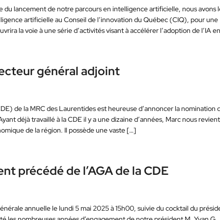
 du lancement de notre parcours en intelligence artificielle, nous avons 
telligence artificielle au Conseil de l’innovation du Québec (CIQ), pour une
ra la voie à une série d’activités visant à accélérer l’adoption de l’IA en
ecteur général adjoint
E) de la MRC des Laurentides est heureuse d’annoncer la nomination 
yant déjà travaillé à la CDE il y a une dizaine d’années, Marc nous revien
mique de la région. Il possède une vaste […]
dent précédé de l’AGA de la CDE
nérale annuelle le lundi 5 mai 2025 à 15h00, suivie du cocktail du présid
ierté les nombreuses années d’engagement de notre président M. Yvan G.