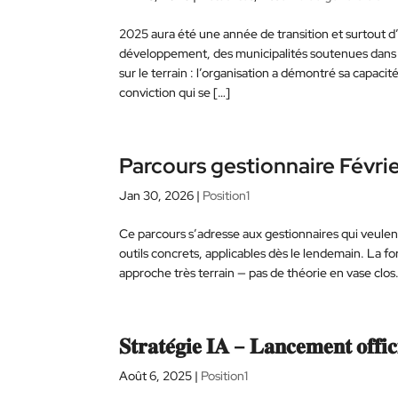
2025 aura été une année de transition et surtout 
développement, des municipalités soutenues dans l
sur le terrain : l’organisation a démontré sa capac
conviction qui se […]
Parcours gestionnaire Févri
Jan 30, 2026
|
Position1
Ce parcours s’adresse aux gestionnaires qui veulent
outils concrets, applicables dès le lendemain. La fo
approche très terrain — pas de théorie en vase clos
𝐒𝐭𝐫𝐚𝐭𝐞́𝐠𝐢𝐞 𝐈𝐀 – 𝐋𝐚𝐧𝐜𝐞𝐦𝐞𝐧𝐭 𝐨𝐟𝐟𝐢𝐜
Août 6, 2025
|
Position1