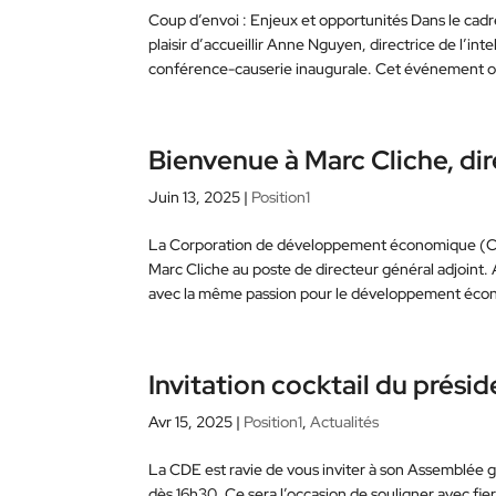
Coup d’envoi : Enjeux et opportunités Dans le cadre
plaisir d’accueillir Anne Nguyen, directrice de l’in
conférence-causerie inaugurale. Cet événement ouvri
Bienvenue à Marc Cliche, dir
Juin 13, 2025
|
Position1
La Corporation de développement économique (CD
Marc Cliche au poste de directeur général adjoint. A
avec la même passion pour le développement écono
Invitation cocktail du prési
Avr 15, 2025
|
Position1
,
Actualités
La CDE est ravie de vous inviter à son Assemblée gé
dès 16h30. Ce sera l’occasion de souligner avec f