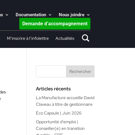
ns
Documentation
Nous joindre
Demande d’accompagnement
l
M’inscrire à l’infolettre
Actualités
Articles récents
des
La Manufacture accueille David
se
Claveau à titre de gestionnaire
Éco Capsule | Juin 2026
Opportunité d’emploi |
Conseiller(e) en transition