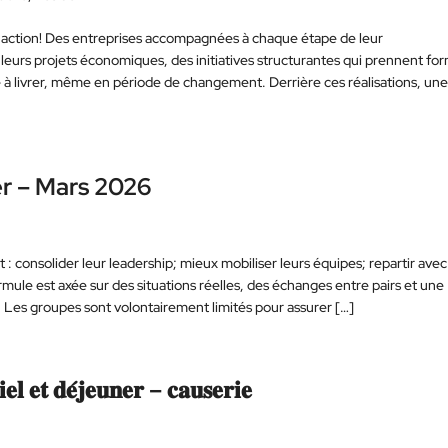
d’action! Des entreprises accompagnées à chaque étape de leur
eurs projets économiques, des initiatives structurantes qui prennent fo
ité à livrer, même en période de changement. Derrière ces réalisations, un
er – Mars 2026
 : consolider leur leadership; mieux mobiliser leurs équipes; repartir ave
rmule est axée sur des situations réelles, des échanges entre pairs et une
. Les groupes sont volontairement limités pour assurer […]
𝐞𝐥 𝐞𝐭 𝐝𝐞́𝐣𝐞𝐮𝐧𝐞𝐫 – 𝐜𝐚𝐮𝐬𝐞𝐫𝐢𝐞