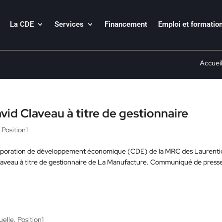
La CDE
Services
Financement
Emploi et formatio
Accuei
id Claveau à titre de gestionnaire
,
Position1
Corporation de développement économique (CDE) de la MRC des Laurenti
Claveau à titre de gestionnaire de La Manufacture. Communiqué de pres
uelle
,
Position1