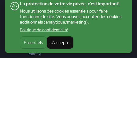
Démarrer une entreprise
La protection de votre vie privée, c'est important!
Accompagnement
Nous utilisons des cookies essentiels pour faire
fonctionner le site. Vous pouvez accepter des cookies
Gérer sa croissance entrepreneuriale
additionnels (analytique/marketing).
Entreprendre la relève
Politique de confidentialité
La Manufacture
Essentiels
J'accepte
Transition durable
Mont X
Entreprises en lumière
Financement
Fonds et programmes
Main d’oeuvre et emploi
Formations