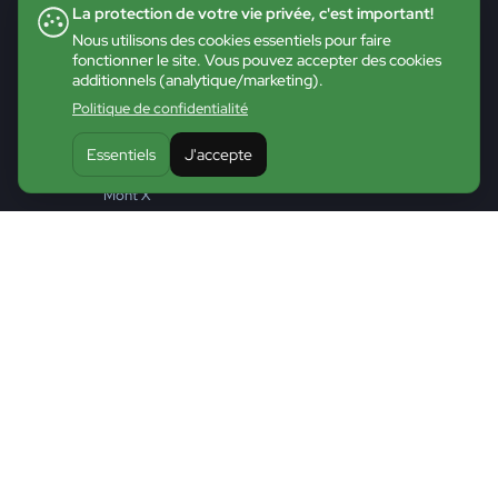
Démarrer une entreprise
La protection de votre vie privée, c'est important!
Accompagnement
Nous utilisons des cookies essentiels pour faire
fonctionner le site. Vous pouvez accepter des cookies
Gérer sa croissance entrepreneuriale
additionnels (analytique/marketing).
Entreprendre la relève
Politique de confidentialité
La Manufacture
Essentiels
J'accepte
Transition durable
Mont X
Entreprises en lumière
Financement
Fonds et programmes
Main d’oeuvre et emploi
Formations