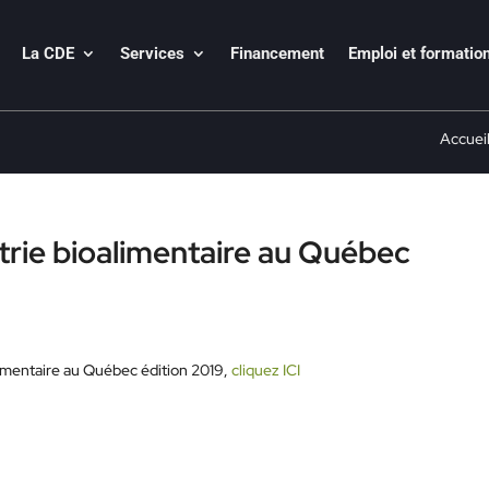
La CDE
Services
Financement
Emploi et formatio
Accuei
ustrie bioalimentaire au Québec
oalimentaire au Québec édition 2019,
cliquez ICI