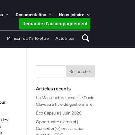
ns
Documentation
Nous joindre
Demande d’accompagnement
l
M’inscrire à l’infolettre
Actualités
Articles récents
La Manufacture accueille David
our
Claveau à titre de gestionnaire
Éco Capsule | Juin 2026
r des
Opportunité d’emploi |
à
Conseiller(e) en transition
la