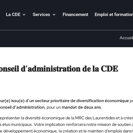
La CDE
Services
Financement
Emploi et formatio
Accuei
𝐧𝐬𝐞𝐢𝐥 𝐝’𝐚𝐝𝐦𝐢𝐧𝐢𝐬𝐭𝐫𝐚𝐭𝐢𝐨𝐧 𝐝𝐞 𝐥𝐚 𝐂𝐃𝐄
ur(e) issu(e) d’un secteur prioritaire de diversification économique
p
conseil d’administration
, pour un
mandat de deux ans
.
représenter la diversité économique de la MRC des Laurentides et à crée
les élus municipaux. Votre implication renforcera notre mission de soutien 
e développement économique, la création et le maintien d’emplois dans 