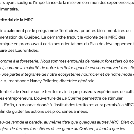
ieurs ayant souligné l’importance de la mise en commun des expériences p
limentaire.
ritorial de la MRC
rincipalement par le programme Territoires : priorités bioalimentaires du
Alimentation du Québec. La démarche traduit la volonté de la MRC des
nomique en promouvant certaines orientations du Plan de développement
taire des Laurentides.
re comme à la foresterie. Nous sommes entourés de milieux forestiers où n
si, comme la majorité de notre territoire agricole est sous couvert forestier
e une partie intégrante de notre écosystème nourricier et de notre mode
r. »
, mentionne Nancy Pelletier, directrice générale.
tiels de récolte sur le territoire ainsi que plusieurs expériences de cult
 des entrepreneurs. L’ouverture de
La Cuisine
permettra de stimuler
 Enfin, un mandat donné à l’Institut des territoires aura permis à la MRC
fin de guider les actions des prochaines années.
u-devant de la parade, au même titre que quelques autres MRC. Bien qu’
rojets de fermes forestières de ce genre au Québec, il faudra que les