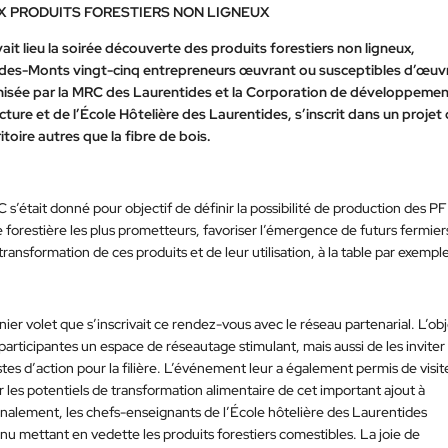
X PRODUITS FORESTIERS NON LIGNEUX
vait lieu la soirée découverte des produits forestiers non ligneux,
des-Monts vingt-cinq entrepreneurs œuvrant ou susceptibles d’œuv
ganisée par la MRC des Laurentides et la Corporation de développeme
ure et de l’École Hôtelière des Laurentides, s’inscrit dans un projet
toire autres que la fibre de bois.
 s’était donné pour objectif de définir la possibilité de production des 
erre forestière les plus prometteurs, favoriser l’émergence de futurs fermier
 transformation de ces produits et de leur utilisation, à la table par exempl
nier volet que s’inscrivait ce rendez-vous avec le réseau partenarial. L’obj
participantes un espace de réseautage stimulant, mais aussi de les inviter
tes d’action pour la filière. L’événement leur a également permis de visite
r les potentiels de transformation alimentaire de cet important ajout à
inalement, les chefs-enseignants de l’École hôtelière des Laurentides
u mettant en vedette les produits forestiers comestibles. La joie de