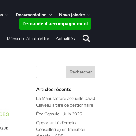
ns
Documentation
Nous joindre
Demande d’accompagnement
l
M’inscrire à l’infolettre
Actualités
Articles récents
La Manufacture accueille David
Claveau à titre de gestionnaire
Éco Capsule | Juin 2026
Opportunité d’emploi |
Conseiller(e) en transition