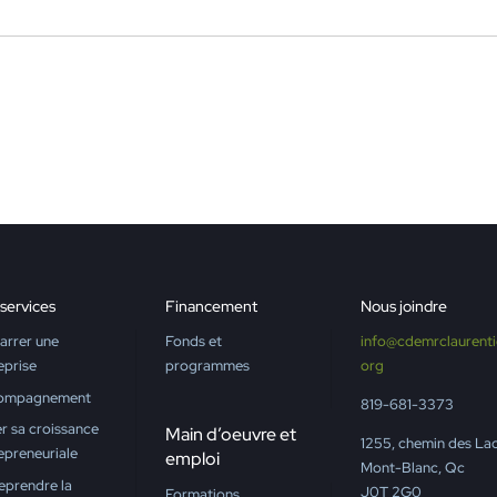
services
Financement
Nous joindre
rrer une
Fonds et
info@cdemrclaurenti
eprise
programmes
org
ompagnement
819-681-3373
r sa croissance
Main d’oeuvre et
1255, chemin des La
epreneuriale
emploi
Mont-Blanc, Qc
eprendre la
J0T 2G0
Formations