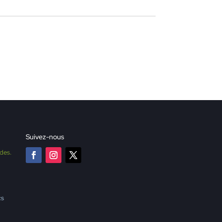
Suivez-nous
des.
cs