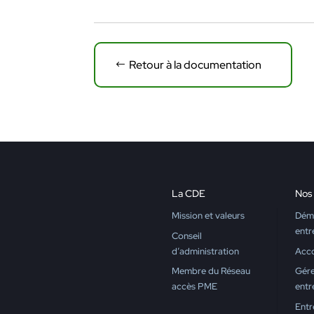
Retour à la documentation
La CDE
Nos 
Mission et valeurs
Déma
entr
Conseil
d’administration
Acc
Membre du Réseau
Gére
accès PME
entr
Entr