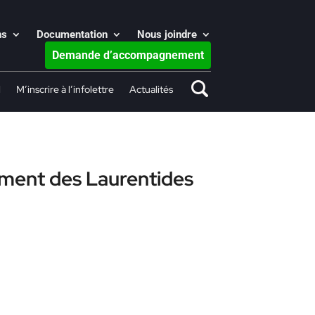
ns
Documentation
Nous joindre
Demande d’accompagnement
l
M’inscrire à l’infolettre
Actualités
ement des Laurentides