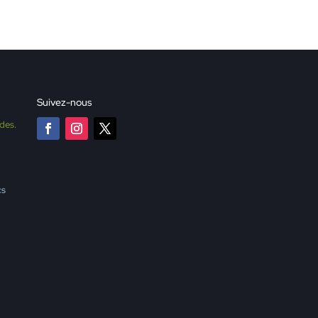
Suivez-nous
des.
cs