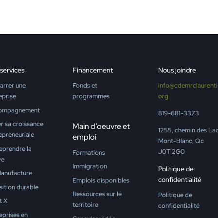
services
Financement
Nous joindre
rrer une
Fonds et
info@cdemrclaurenti
eprise
programmes
org
ompagnement
819-681-3373
r sa croissance
Main d’oeuvre et
1255, chemin des La
epreneuriale
emploi
Mont-Blanc, Qc
eprendre la
J0T 2G0
Formations
ve
Immigration
Politique de
anufacture
confidentialité
Emplois disponibles
sition durable
Ressources sur le
Politique de
t X
territoire
confidentialité
eprises en