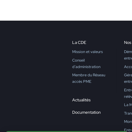
La CDE
Nos 
Mission et valeurs
Déma
entr
Conseil
d’administration
Acc
Membre du Réseau
Gére
accès PME
entr
Entr
relè
Actualités
La M
Documentation
Tran
Mon
Entr