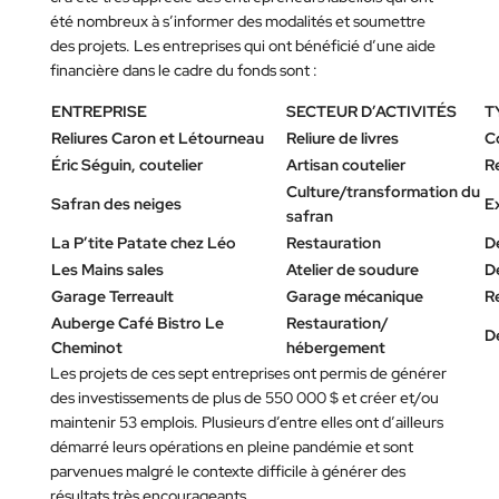
été nombreux à s’informer des modalités et soumettre
des projets. Les entreprises qui ont bénéficié d’une aide
financière dans le cadre du fonds sont :
ENTREPRISE
SECTEUR D’ACTIVITÉS
T
Reliures Caron et Létourneau
Reliure de livres
C
Éric Séguin, coutelier
Artisan coutelier
Re
Culture/transformation du
Safran des neiges
E
safran
La P’tite Patate chez Léo
Restauration
D
Les Mains sales
Atelier de soudure
D
Garage Terreault
Garage mécanique
R
Auberge Café Bistro Le
Restauration/
D
Cheminot
hébergement
Les projets de ces sept entreprises ont permis de générer
des investissements de plus de 550 000 $ et créer et/ou
maintenir 53 emplois. Plusieurs d’entre elles ont d’ailleurs
démarré leurs opérations en pleine pandémie et sont
parvenues malgré le contexte difficile à générer des
résultats très encourageants.